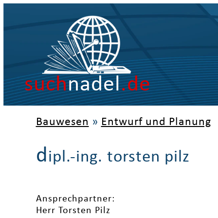
such
nadel
.de
Bauwesen
»
Entwurf und Planung
d
ipl.-ing. torsten pilz
Ansprechpartner:
Herr Torsten Pilz