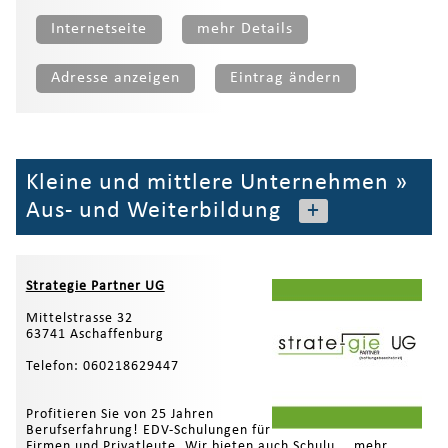
Internetseite
mehr Details
Adresse anzeigen
Eintrag ändern
Kleine und mittlere Unternehmen
»
Aus- und Weiterbildung
+
Strategie Partner UG
Mittelstrasse 32
63741 Aschaffenburg
Telefon: 060218629447
​Profitieren Sie von 25 Jahren
Berufserfahrung! EDV-Schulungen für
Firmen und Privatleute. Wir bieten auch Schulu...
mehr