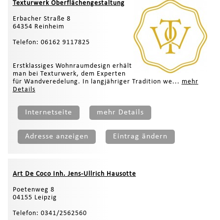
Texturwerk Oberflächengestaltung
Erbacher Straße 8
64354 Reinheim
Telefon: 06162 9117825
Erstklassiges Wohnraumdesign erhält
man bei Texturwerk, dem Experten
für Wandveredelung. In langjähriger Tradition we...
mehr
Details
Internetseite
mehr Details
Adresse anzeigen
Eintrag ändern
Art De Coco Inh. Jens-Ullrich Hausotte
Poetenweg 8
04155 Leipzig
Telefon: 0341/2562560