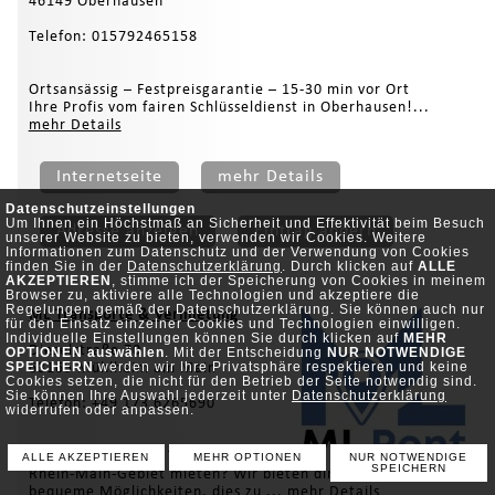
46149 Oberhausen
Telefon: 015792465158
Ortsansässig – Festpreisgarantie – 15-30 min vor Ort
Ihre Profis vom fairen Schlüsseldienst in Oberhausen!...
mehr Details
Internetseite
mehr Details
Datenschutzeinstellungen
Um Ihnen ein Höchstmaß an Sicherheit und Effektivität beim Besuch
Adresse anzeigen
Eintrag ändern
unserer Website zu bieten, verwenden wir Cookies. Weitere
Informationen zum Datenschutz und der Verwendung von Cookies
finden Sie in der
Datenschutzerklärung
. Durch klicken auf
ALLE
AKZEPTIEREN
, stimme ich der Speicherung von Cookies in meinem
Browser zu, aktiviere alle Technologien und akzeptiere die
Regelungen gemäß der Datenschutzerklärung. Sie können auch nur
ML Transporte & Vermietung
für den Einsatz einzelner Cookies und Technologien einwilligen.
Individuelle Einstellungen können Sie durch klicken auf
MEHR
Dieselstraße 70
OPTIONEN auswählen
. Mit der Entscheidung
NUR NOTWENDIGE
SPEICHERN
werden wir Ihre Privatsphäre respektieren und keine
63165 Mühlheim am Main
Cookies setzen, die nicht für den Betrieb der Seite notwendig sind.
Sie können Ihre Auswahl jederzeit unter
Datenschutzerklärung
Telefon: +49 173 6265690
widerrufen oder anpassen.
Möchtest du einen Transporter in
ALLE AKZEPTIEREN
MEHR OPTIONEN
NUR NOTWENDIGE
SPEICHERN
Rhein-Main-Gebiet mieten? Wir bieten dir verschiedene
bequeme Möglichkeiten, dies zu ...
mehr Details