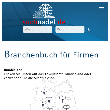
such
nadel
.de
B
ranchenbuch für Firmen
Bundesland
Klicken Sie unten auf das gewünschte Bundesland oder
verwenden Sie die Suchfunktion.
7
0
8
0
2
4