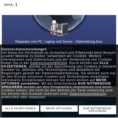
Seite:
1
Reparatur von PC, Laptop und Server - Datenrettung bzw.
Datenvernichtung
Datenschutzeinstellungen
Um Ihnen ein Höchstmaß an Sicherheit und Effektivität beim Besuch
Wartung von Computer, Laptop und Server - Software Installation und
unserer Website zu bieten, verwenden wir Cookies. Weitere
Informationen zum Datenschutz und der Verwendung von Cookies
Wartung
finden Sie in der
Datenschutzerklärung
. Durch klicken auf
ALLE
AKZEPTIEREN
, stimme ich der Speicherung von Cookies in meinem
Verkauf Computer Hard- und Software - 24h Notdienst für Server und
Browser zu, aktiviere alle Technologien und akzeptiere die
Regelungen gemäß der Datenschutzerklärung. Sie können auch nur
PC
für den Einsatz einzelner Cookies und Technologien einwilligen.
Individuelle Einstellungen können Sie durch klicken auf
MEHR
OPTIONEN auswählen
. Mit der Entscheidung
NUR NOTWENDIGE
SPEICHERN
werden wir Ihre Privatsphäre respektieren und keine
Cookies setzen, die nicht für den Betrieb der Seite notwendig sind.
Sie können Ihre Auswahl jederzeit unter
Datenschutzerklärung
widerrufen oder anpassen.
Datenschutz •
Impressum
ALLE AKZEPTIEREN
MEHR OPTIONEN
NUR NOTWENDIGE
© by Server-Team
SPEICHERN