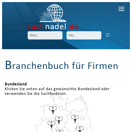
such
nadel
.de
B
ranchenbuch für Firmen
Bundesland
Klicken Sie unten auf das gewünschte Bundesland oder
verwenden Sie die Suchfunktion.
0
0
0
0
0
0