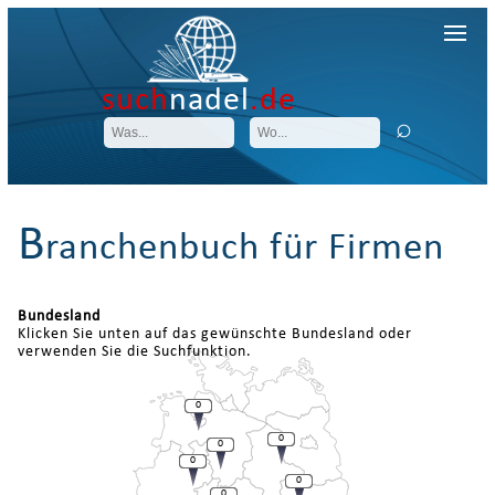
such
nadel
.de
B
ranchenbuch für Firmen
Bundesland
Klicken Sie unten auf das gewünschte Bundesland oder
verwenden Sie die Suchfunktion.
0
0
0
0
0
0