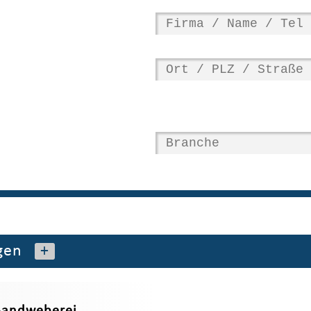
gen
+
 Bandweberei