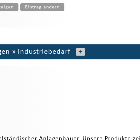
zeigen
Eintrag ändern
gen
»
Industriebedarf
+
ttelständischer Anlagenbauer. Unsere Produkte ze