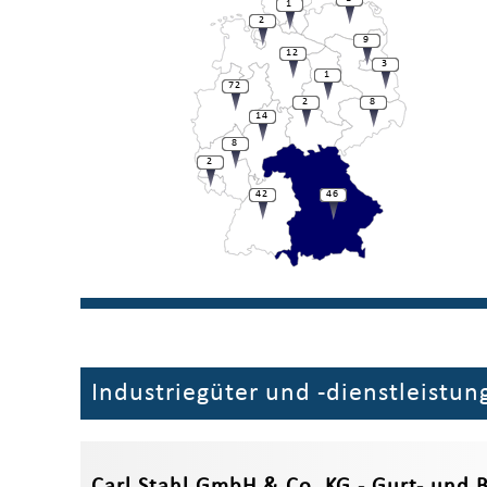
1
2
9
12
3
1
72
2
8
14
8
2
42
46
Industriegüter und -dienstleistun
Carl Stahl GmbH & Co. KG - Gurt- und