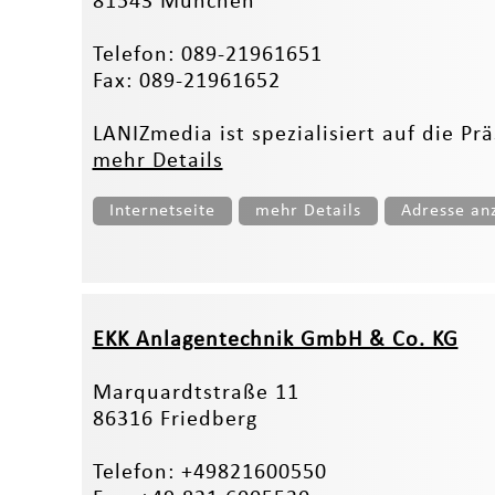
81543 München
Telefon: 089-21961651
Fax: 089-21961652
LANIZmedia ist spezialisiert auf die P
mehr Details
Internetseite
mehr Details
Adresse an
EKK Anlagentechnik GmbH & Co. KG
Marquardtstraße 11
86316 Friedberg
Telefon: +49821600550