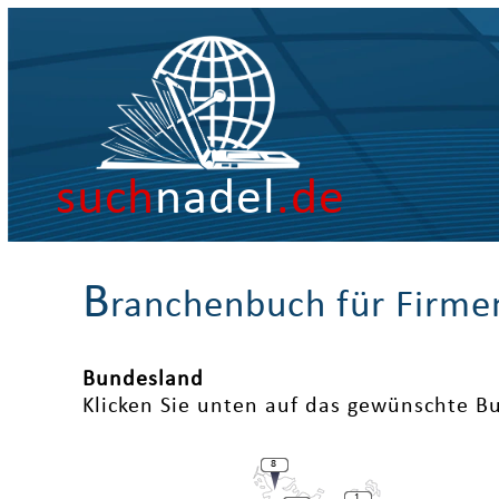
such
nadel
.de
B
ranchenbuch für Firme
Bundesland
Klicken Sie unten auf das gewünschte B
8
1