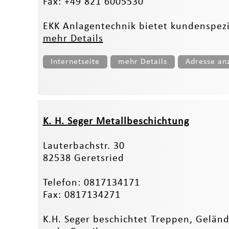
Fax: +49 821 6005530
EKK Anlagentechnik bietet kundenspezif
mehr Details
Internetseite
mehr Details
Adresse an
K. H. Seger Metallbeschichtung
Lauterbachstr. 30
82538 Geretsried
Telefon: 0817134171
Fax: 0817134271
K.H. Seger beschichtet Treppen, Geländ