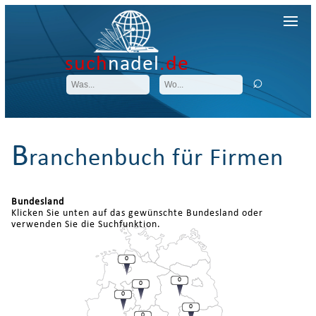
such
nadel
.de
B
ranchenbuch für Firmen
Bundesland
Klicken Sie unten auf das gewünschte Bundesland oder
verwenden Sie die Suchfunktion.
0
0
0
0
0
0