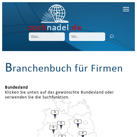
such
nadel
.de
B
ranchenbuch für Firmen
Bundesland
Klicken Sie unten auf das gewünschte Bundesland oder
verwenden Sie die Suchfunktion.
0
0
0
0
0
0