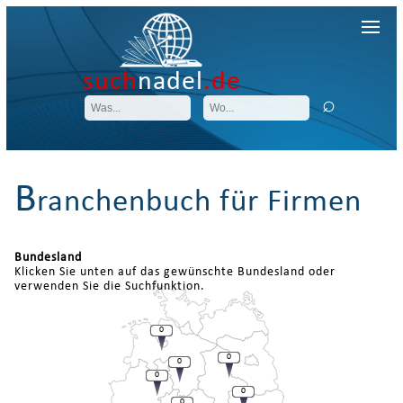
such
nadel
.de
B
ranchenbuch für Firmen
Bundesland
Klicken Sie unten auf das gewünschte Bundesland oder
verwenden Sie die Suchfunktion.
0
0
0
0
0
0