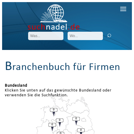
such
nadel
.de
B
ranchenbuch für Firmen
Bundesland
Klicken Sie unten auf das gewünschte Bundesland oder
verwenden Sie die Suchfunktion.
0
0
0
0
0
0