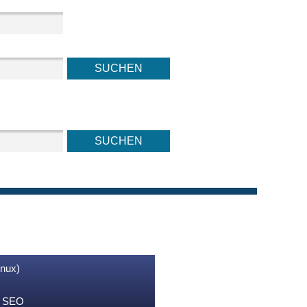
inux)
nd SEO