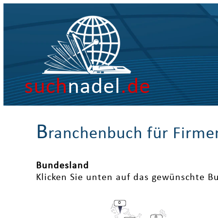
such
nadel
.de
B
ranchenbuch für Firme
Bundesland
Klicken Sie unten auf das gewünschte B
0
0