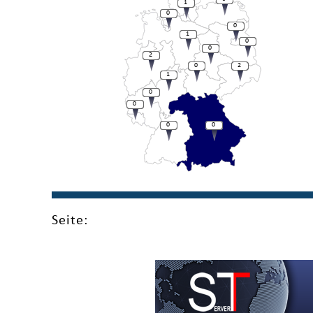
1
0
0
1
0
0
2
0
2
1
0
0
0
0
Seite: