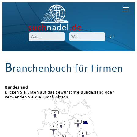
such
nadel
.de
B
ranchenbuch für Firmen
Bundesland
Klicken Sie unten auf das gewünschte Bundesland oder
verwenden Sie die Suchfunktion.
2
0
8
0
9
10