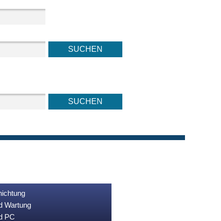
nichtung
nd Wartung
nd PC