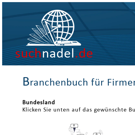
such
nadel
.de
B
ranchenbuch für Firme
Bundesland
Klicken Sie unten auf das gewünschte B
0
0