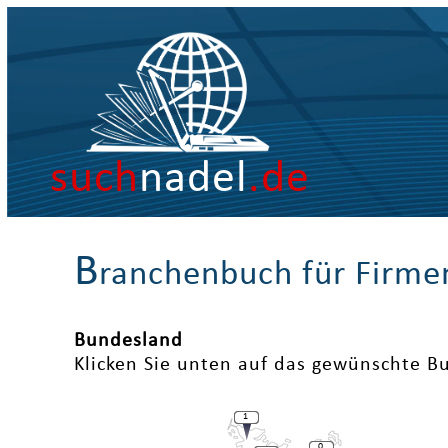
such
nadel
.de
B
ranchenbuch für Firme
Bundesland
Klicken Sie unten auf das gewünschte B
1
0