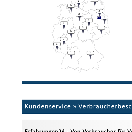
1
0
2
0
1
0
0
0
1
0
0
1
2
2
Kundenservice
»
Verbraucherbes
Erfahrungen24 - Von Verbraucher für V