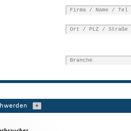
chwerden
+
erbraucher