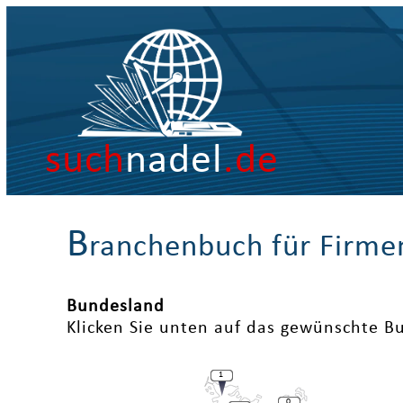
such
nadel
.de
B
ranchenbuch für Firme
Bundesland
Klicken Sie unten auf das gewünschte B
1
0