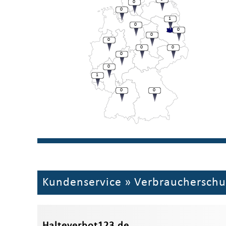
0
0
1
0
0
0
0
0
0
0
0
1
0
0
Kundenservice
»
Verbraucherschu
Halteverbot123.de