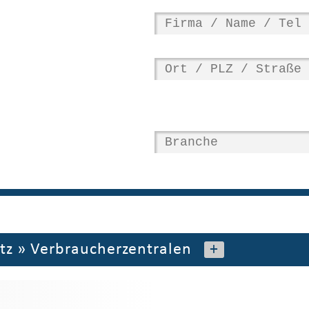
tz
»
Verbraucherzentralen
+