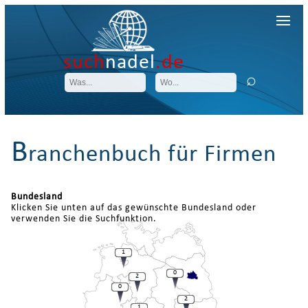
such
nadel
.de
B
ranchenbuch für Firmen
Bundesland
Klicken Sie unten auf das gewünschte Bundesland oder
verwenden Sie die Suchfunktion.
1
0
2
0
2
1