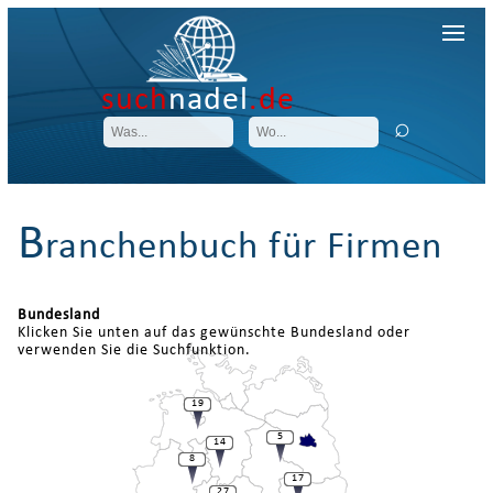
such
nadel
.de
B
ranchenbuch für Firmen
Bundesland
Klicken Sie unten auf das gewünschte Bundesland oder
verwenden Sie die Suchfunktion.
19
5
14
8
17
27