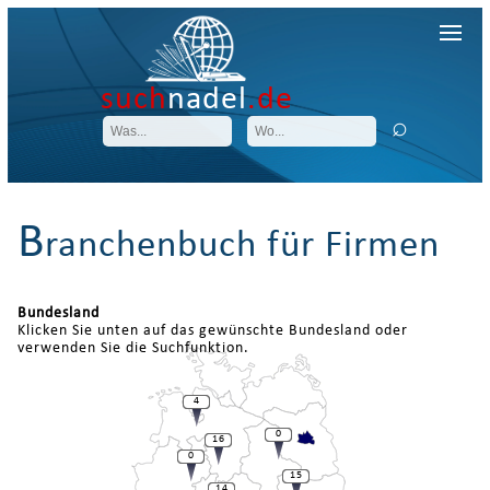
such
nadel
.de
B
ranchenbuch für Firmen
Bundesland
Klicken Sie unten auf das gewünschte Bundesland oder
verwenden Sie die Suchfunktion.
4
0
16
0
15
14