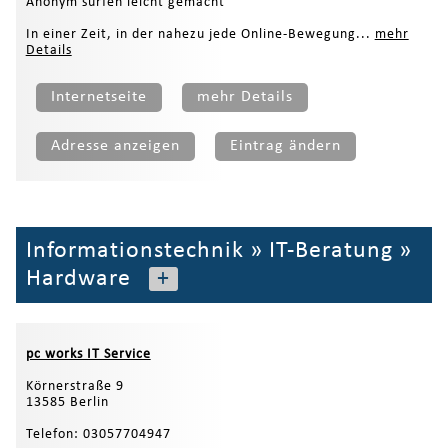
Anonym surfen leicht gemacht
In einer Zeit, in der nahezu jede Online‑Bewegung...
mehr
Details
Internetseite
mehr Details
Adresse anzeigen
Eintrag ändern
Informationstechnik
»
IT-Beratung
»
Hardware
+
pc works IT Service
Körnerstraße 9
13585 Berlin
Telefon: 03057704947