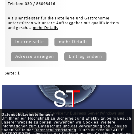
Telefon: 030 / 86098416
Als Dienstleister für die Hotellerie und Gastronomie
unterstützen wir unsere Auftraggeber mit qualifiziertem
und gesch...
mehr Details
Internetseite
mehr Details
Adresse anzeigen
Eintrag ändern
Seite:
1
Verkauf, Beratung und Service für Business Server (Windows und
Datenschutzeinstellungen
Um Ihnen ein Höchstmaß an Sicherheit und Effektivität beim Besuch
Linux)
unserer Website zu bieten, verwenden wir Cookies. Weitere
Informationen zum Datenschutz und der Verwendung von Cookies
Verkauf, Beratung und Service für Laptop, Tablet und Smartphone
finden Sie in der
Datenschutzerklärung
. Durch klicken auf
ALLE