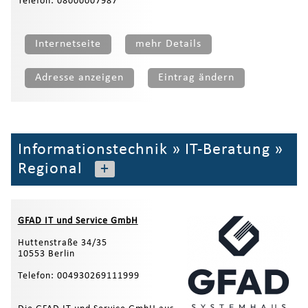
Telefon: 08000007987
Internetseite
mehr Details
Adresse anzeigen
Eintrag ändern
Informationstechnik
»
IT-Beratung
»
Regional
+
GFAD IT und Service GmbH
Huttenstraße 34/35
10553 Berlin
Telefon: 004930269111999