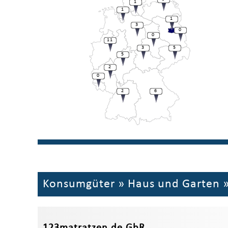
1
1
1
3
0
0
11
3
5
5
2
0
2
6
Konsumgüter
»
Haus und Garten
123matratzen.de GbR