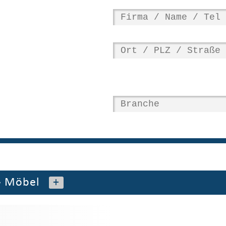
»
Möbel
+