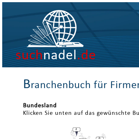
such
nadel
.de
B
ranchenbuch für Firme
Bundesland
Klicken Sie unten auf das gewünschte B
2
0