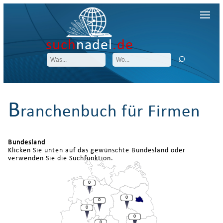
such
nadel
.de
B
ranchenbuch für Firmen
Bundesland
Klicken Sie unten auf das gewünschte Bundesland oder
verwenden Sie die Suchfunktion.
0
0
0
0
0
0