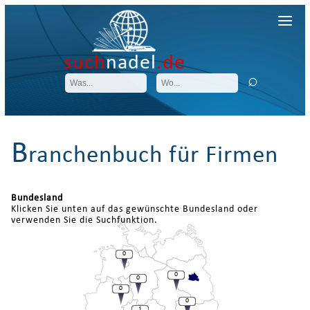
such
nadel
.de
B
ranchenbuch für Firmen
Bundesland
Klicken Sie unten auf das gewünschte Bundesland oder
verwenden Sie die Suchfunktion.
0
0
0
0
0
1