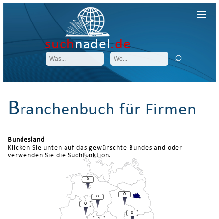
such
nadel
.de
B
ranchenbuch für Firmen
Bundesland
Klicken Sie unten auf das gewünschte Bundesland oder
verwenden Sie die Suchfunktion.
0
0
0
0
0
1