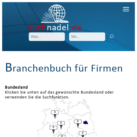
such
nadel
.de
B
ranchenbuch für Firmen
Bundesland
Klicken Sie unten auf das gewünschte Bundesland oder
verwenden Sie die Suchfunktion.
0
0
0
0
0
0