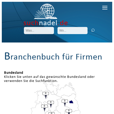
such
nadel
.de
B
ranchenbuch für Firmen
Bundesland
Klicken Sie unten auf das gewünschte Bundesland oder
verwenden Sie die Suchfunktion.
0
0
0
0
0
0