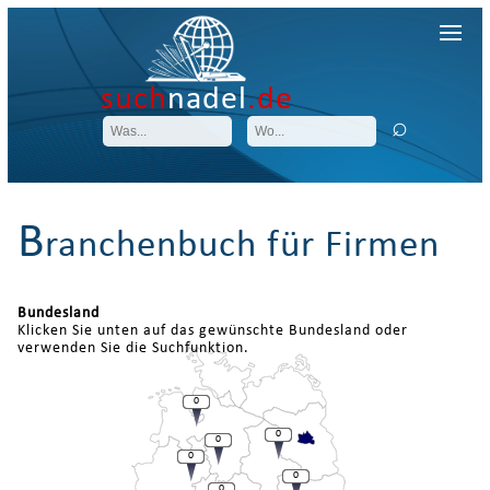
such
nadel
.de
B
ranchenbuch für Firmen
Bundesland
Klicken Sie unten auf das gewünschte Bundesland oder
verwenden Sie die Suchfunktion.
0
0
0
0
0
0