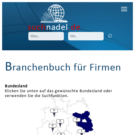
such
nadel
.de
B
ranchenbuch für Firmen
Bundesland
Klicken Sie unten auf das gewünschte Bundesland oder
verwenden Sie die Suchfunktion.
0
0
0
0
1
0