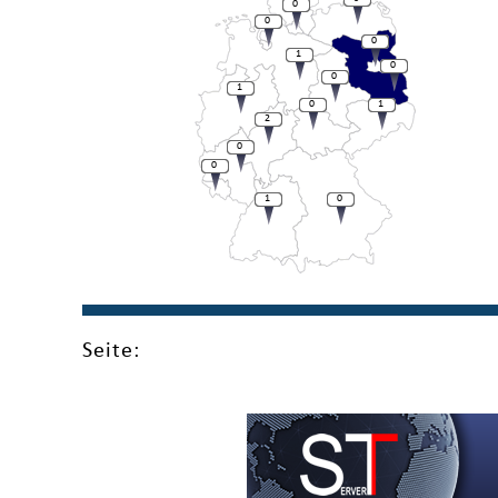
0
0
0
1
0
0
1
0
1
2
0
0
1
0
Seite: