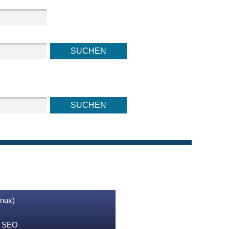
inux)
nd SEO