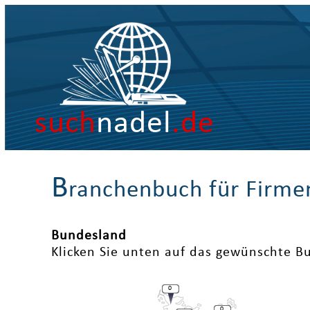
such
nadel
.de
B
ranchenbuch für Firme
Bundesland
Klicken Sie unten auf das gewünschte B
0
0