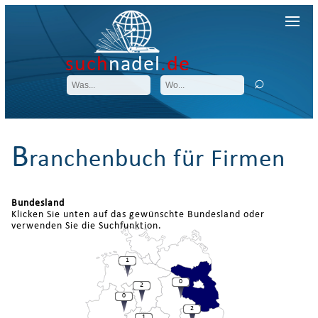
such
nadel
.de
B
ranchenbuch für Firmen
Bundesland
Klicken Sie unten auf das gewünschte Bundesland oder
verwenden Sie die Suchfunktion.
1
0
2
0
2
1