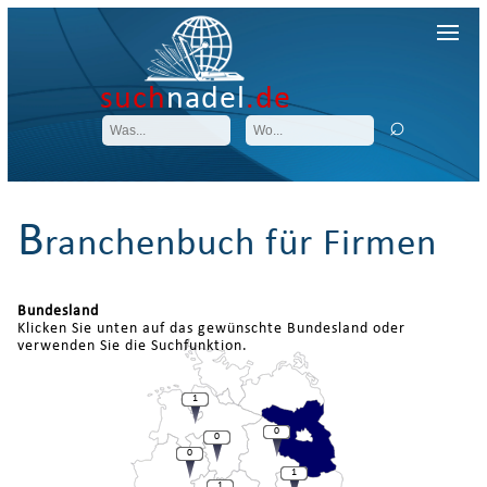
such
nadel
.de
B
ranchenbuch für Firmen
Bundesland
Klicken Sie unten auf das gewünschte Bundesland oder
verwenden Sie die Suchfunktion.
1
0
0
0
1
1