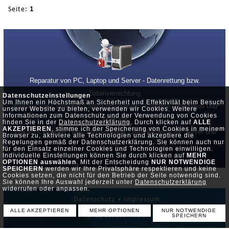
Seite:
1
Reparatur von PC, Laptop und Server - Datenrettung bzw.
Datenvernichtung
Datenschutzeinstellungen
Um Ihnen ein Höchstmaß an Sicherheit und Effektivität beim Besuch
Wartung von Computer, Laptop und Server - Software Installation und
unserer Website zu bieten, verwenden wir Cookies. Weitere
Informationen zum Datenschutz und der Verwendung von Cookies
Wartung
finden Sie in der
Datenschutzerklärung
. Durch klicken auf
ALLE
AKZEPTIEREN
, stimme ich der Speicherung von Cookies in meinem
Verkauf Computer Hard- und Software - 24h Notdienst für Server und
Browser zu, aktiviere alle Technologien und akzeptiere die
Regelungen gemäß der Datenschutzerklärung. Sie können auch nur
PC
für den Einsatz einzelner Cookies und Technologien einwilligen.
Individuelle Einstellungen können Sie durch klicken auf
MEHR
OPTIONEN auswählen
. Mit der Entscheidung
NUR NOTWENDIGE
SPEICHERN
werden wir Ihre Privatsphäre respektieren und keine
Cookies setzen, die nicht für den Betrieb der Seite notwendig sind.
Sie können Ihre Auswahl jederzeit unter
Datenschutzerklärung
widerrufen oder anpassen.
Datenschutz •
Impressum
ALLE AKZEPTIEREN
MEHR OPTIONEN
NUR NOTWENDIGE
© by Server-Team
SPEICHERN