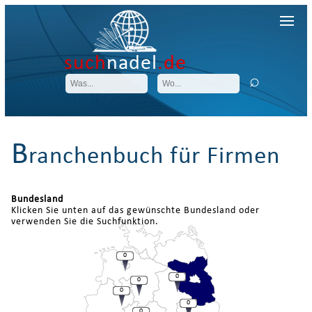
such
nadel
.de
B
ranchenbuch für Firmen
Bundesland
Klicken Sie unten auf das gewünschte Bundesland oder
verwenden Sie die Suchfunktion.
0
0
0
0
0
0