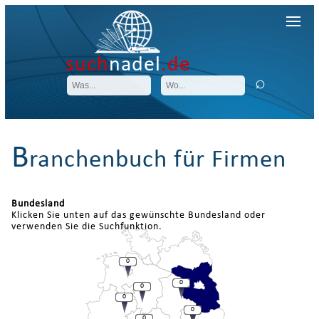
such
nadel
.de
B
ranchenbuch für Firmen
Bundesland
Klicken Sie unten auf das gewünschte Bundesland oder
verwenden Sie die Suchfunktion.
0
0
0
0
0
0