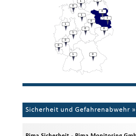
1
0
0
1
1
0
1
0
0
1
0
0
1
0
Sicherheit und Gefahrenabwehr
Pima Sicherheit - Pima Monitoring Gm