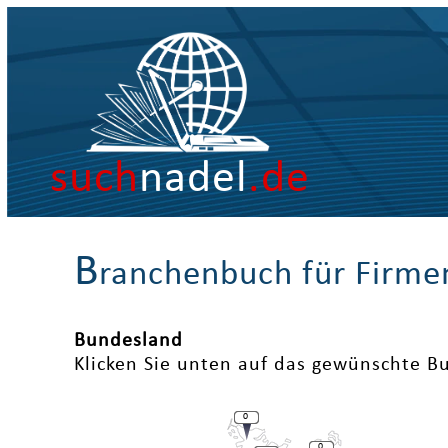
such
nadel
.de
B
ranchenbuch für Firme
Bundesland
Klicken Sie unten auf das gewünschte B
0
0