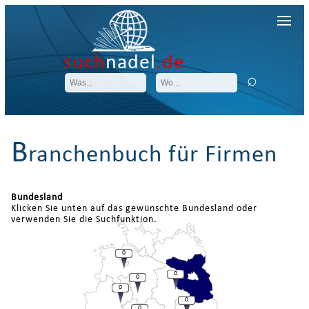
such
nadel
.de
B
ranchenbuch für Firmen
Bundesland
Klicken Sie unten auf das gewünschte Bundesland oder
verwenden Sie die Suchfunktion.
0
0
0
0
0
0