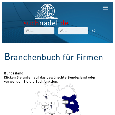
such
nadel
.de
B
ranchenbuch für Firmen
Bundesland
Klicken Sie unten auf das gewünschte Bundesland oder
verwenden Sie die Suchfunktion.
1
0
0
0
0
0