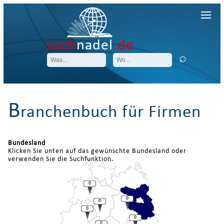
such
nadel
.de
B
ranchenbuch für Firmen
Bundesland
Klicken Sie unten auf das gewünschte Bundesland oder
verwenden Sie die Suchfunktion.
0
0
0
0
0
0