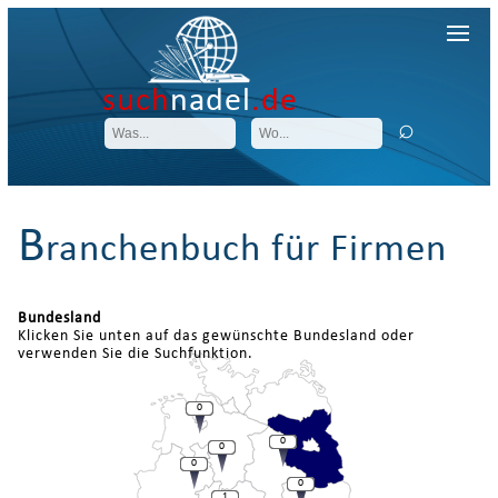
such
nadel
.de
B
ranchenbuch für Firmen
Bundesland
Klicken Sie unten auf das gewünschte Bundesland oder
verwenden Sie die Suchfunktion.
0
0
0
0
0
1