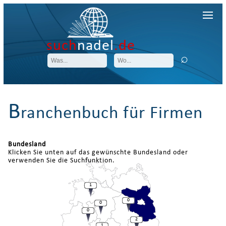
such
nadel
.de
B
ranchenbuch für Firmen
Bundesland
Klicken Sie unten auf das gewünschte Bundesland oder
verwenden Sie die Suchfunktion.
1
0
0
0
2
1