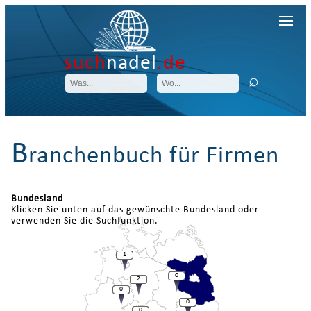
such
nadel
.de
B
ranchenbuch für Firmen
Bundesland
Klicken Sie unten auf das gewünschte Bundesland oder
verwenden Sie die Suchfunktion.
1
0
2
0
0
0