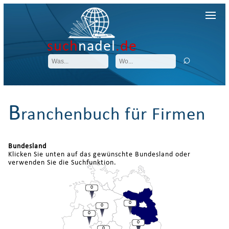
such
nadel
.de
B
ranchenbuch für Firmen
Bundesland
Klicken Sie unten auf das gewünschte Bundesland oder
verwenden Sie die Suchfunktion.
0
0
0
0
0
0