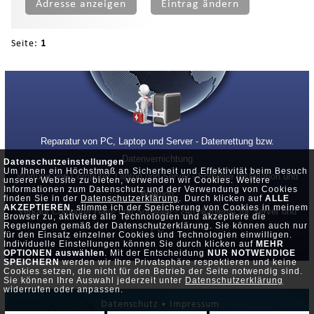
Adresse anzeigen
Eintrag ändern
Seite:
1
Reparatur von PC, Laptop und Server - Datenrettung bzw.
Datenvernichtung
Datenschutzeinstellungen
Um Ihnen ein Höchstmaß an Sicherheit und Effektivität beim Besuch
Wartung von Computer, Laptop und Server - Software Installation und
unserer Website zu bieten, verwenden wir Cookies. Weitere
Informationen zum Datenschutz und der Verwendung von Cookies
Wartung
finden Sie in der
Datenschutzerklärung
. Durch klicken auf
ALLE
AKZEPTIEREN
, stimme ich der Speicherung von Cookies in meinem
Verkauf Computer Hard- und Software - 24h Notdienst für Server und
Browser zu, aktiviere alle Technologien und akzeptiere die
Regelungen gemäß der Datenschutzerklärung. Sie können auch nur
PC
für den Einsatz einzelner Cookies und Technologien einwilligen.
Individuelle Einstellungen können Sie durch klicken auf
MEHR
OPTIONEN auswählen
. Mit der Entscheidung
NUR NOTWENDIGE
SPEICHERN
werden wir Ihre Privatsphäre respektieren und keine
Cookies setzen, die nicht für den Betrieb der Seite notwendig sind.
Sie können Ihre Auswahl jederzeit unter
Datenschutzerklärung
widerrufen oder anpassen.
Datenschutz •
Impressum