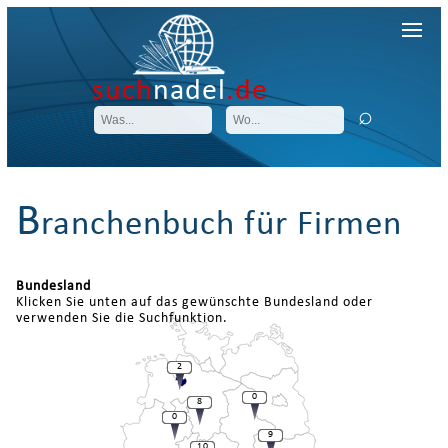
such
nadel
.de
B
ranchenbuch für Firmen
Bundesland
Klicken Sie unten auf das gewünschte Bundesland oder
verwenden Sie die Suchfunktion.
2
0
8
0
9
10