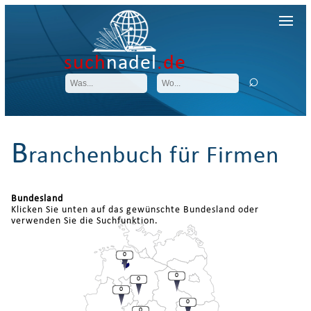
such
nadel
.de
B
ranchenbuch für Firmen
Bundesland
Klicken Sie unten auf das gewünschte Bundesland oder
verwenden Sie die Suchfunktion.
0
0
0
0
0
0