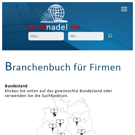
such
nadel
.de
B
ranchenbuch für Firmen
Bundesland
Klicken Sie unten auf das gewünschte Bundesland oder
verwenden Sie die Suchfunktion.
0
0
0
0
0
0