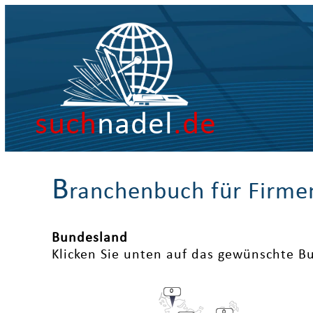
such
nadel
.de
B
ranchenbuch für Firme
Bundesland
Klicken Sie unten auf das gewünschte B
0
0