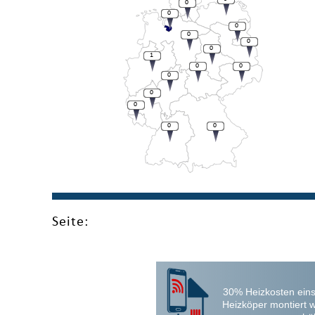
0
0
0
0
0
0
1
0
0
0
0
0
0
0
Seite:
30% Heizkosten eins
Heizköper montiert 