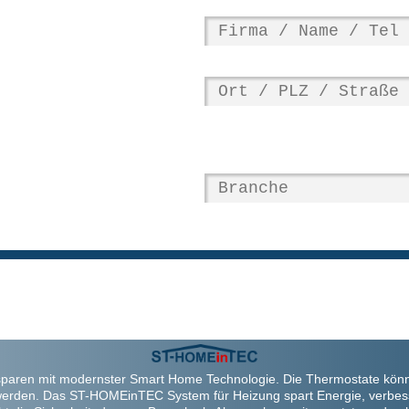
paren mit modernster Smart Home Technologie. Die Thermostate kön
werden. Das ST-HOMEinTEC System für Heizung spart Energie, verbes