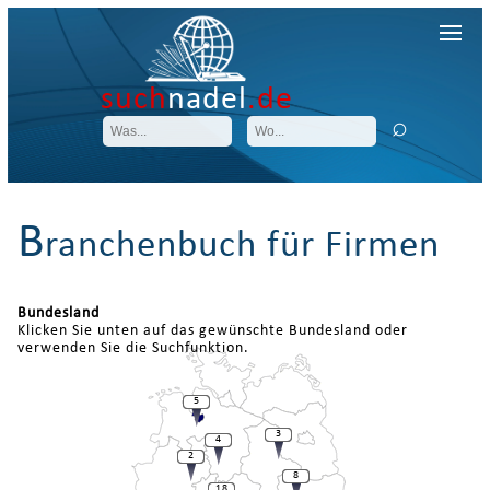
such
nadel
.de
B
ranchenbuch für Firmen
Bundesland
Klicken Sie unten auf das gewünschte Bundesland oder
verwenden Sie die Suchfunktion.
5
3
4
2
8
18