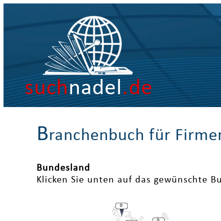
such
nadel
.de
B
ranchenbuch für Firme
Bundesland
Klicken Sie unten auf das gewünschte B
0
0