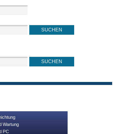
nichtung
nd Wartung
nd PC