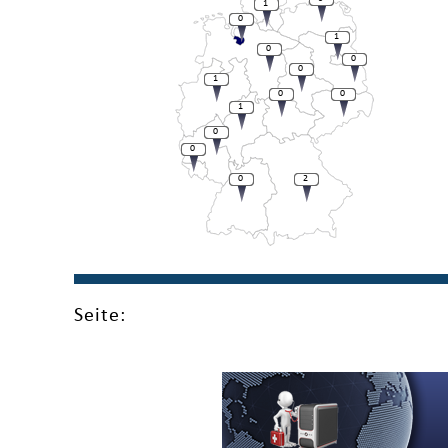
1
0
1
0
0
0
1
0
0
1
0
0
0
2
Seite: