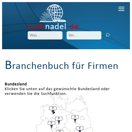
such
nadel
.de
B
ranchenbuch für Firmen
Bundesland
Klicken Sie unten auf das gewünschte Bundesland oder
verwenden Sie die Suchfunktion.
0
0
0
0
0
0