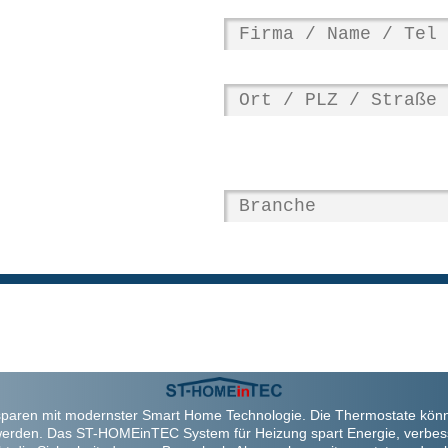
paren mit modernster Smart Home Technologie. Die Thermostate kön
werden. Das ST-HOMEinTEC System für Heizung spart Energie, verbes