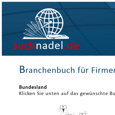
such
nadel
.de
B
ranchenbuch für Firme
Bundesland
Klicken Sie unten auf das gewünschte B
0
0