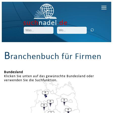
such
nadel
.de
B
ranchenbuch für Firmen
Bundesland
Klicken Sie unten auf das gewünschte Bundesland oder
verwenden Sie die Suchfunktion.
0
0
0
0
0
1