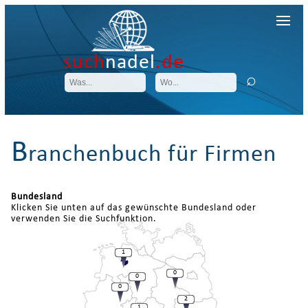
such
nadel
.de
B
ranchenbuch für Firmen
Bundesland
Klicken Sie unten auf das gewünschte Bundesland oder
verwenden Sie die Suchfunktion.
1
0
0
0
2
1