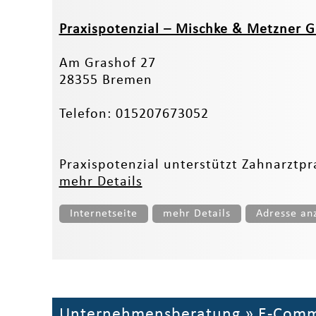
Praxispotenzial – Mischke & Metzner 
Am Grashof 27
28355 Bremen
Telefon: 015207673052
Praxispotenzial unterstützt Zahnarztp
mehr Details
Internetseite
mehr Details
Adresse an
Unternehmensberatung
»
E-Comm