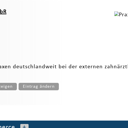
GbR
raxen deutschlandweit bei der externen zahnärz
zeigen
Eintrag ändern
erce
+