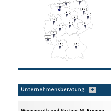
7
3
11
9
1
0
38
0
2
5
2
2
17
26
Unternehmensberatung
+
Wengenroth und Partner NL Bremen