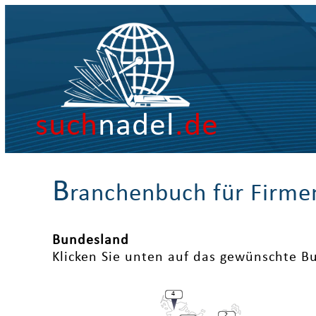
such
nadel
.de
B
ranchenbuch für Firme
Bundesland
Klicken Sie unten auf das gewünschte B
4
2