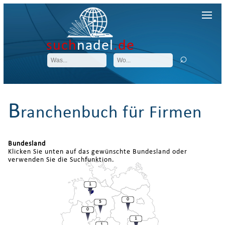
such
nadel
.de
B
ranchenbuch für Firmen
Bundesland
Klicken Sie unten auf das gewünschte Bundesland oder
verwenden Sie die Suchfunktion.
1
0
5
0
1
1